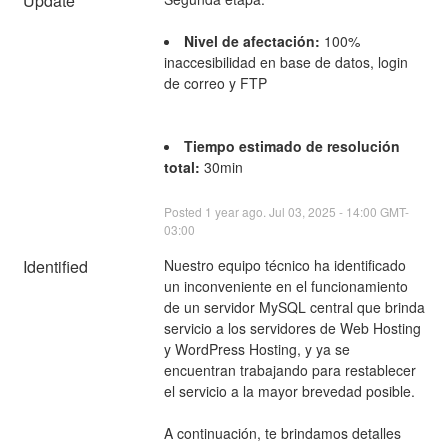
Update
Nivel de afectación:
 100% 
inaccesibilidad en base de datos, login 
de correo y FTP
Tiempo estimado de resolución 
total:
 30min 
Posted
1
year ago.
Jul
03
,
2025
-
14:00
GMT-
03:00
Identified
Nuestro equipo técnico ha identificado 
un inconveniente en el funcionamiento 
de un servidor MySQL central que brinda 
servicio a los servidores de Web Hosting 
y WordPress Hosting, y ya se 
encuentran trabajando para restablecer 
el servicio a la mayor brevedad posible.
A continuación, te brindamos detalles 