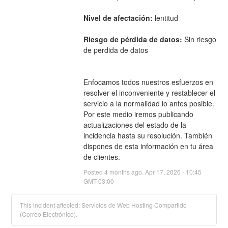
Nivel de afectación:
 lentitud
Riesgo de pérdida de datos:
 Sin riesgo 
de perdida de datos
Enfocamos todos nuestros esfuerzos en 
resolver el inconveniente y restablecer el 
servicio a la normalidad lo antes posible. 
Por este medio iremos publicando 
actualizaciones del estado de la 
incidencia hasta su resolución. También 
dispones de esta información en tu área 
de clientes.
Posted
4
months ago.
Apr
17
,
2026
-
10:45
GMT-03:00
This incident affected: Servicios de Web Hosting Compartido
(Correo Electrónico).